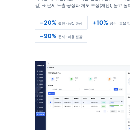
검) → 문제 노출·공정과 제도 조정(개선), 돌고 
−20%
+10%
불량 · 품질 향상
공수 · 효율 
−90%
문서 · 비용 절감