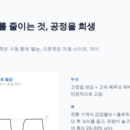
를 줄이는 것, 공정을 희생
왼쪽은 수동·통제 불능, 오른쪽은 자동·스마트, 차이
마트 절감
무엇
제어 · 품질 향상
고정밀 센싱 + 고속 폐루프 제어
안정적으로 고정.
왜
전통 기계식 감압밸브＋플로트 미터
20
단 후 꼬리를 끌고, 유량이 늘 
며 통상 20–50% 낭비.