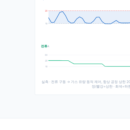
20
10
전류
A
30
20
10
실측 · 전류 구동 → 가스 유량 동적 제어, 항상 공정 상한 20 
정(빨강=상한 · 회색=하한