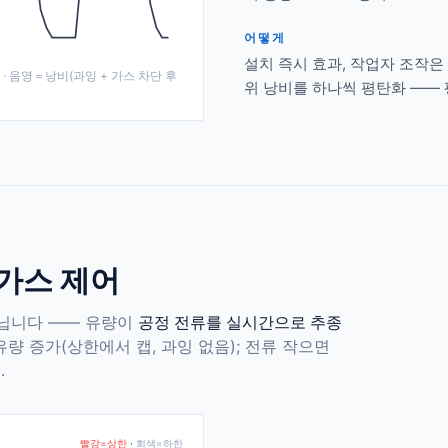
어떻게
설치 즉시 효과, 작업자 조작은
min · 음영＝낭비(과잉 + 가스 차단 후
위 낭비를 하나씩 평탄화 —— 평
 가스 제어
아닙니다 —— 유량이
공정 전류를 실시간으로 추종
유량 증가(상한에서 캡, 과잉 없음); 전류 작으면
.
빨강=상한
·
회색=하한