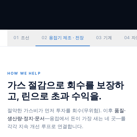
02
용접기 제조 · 전장
03
기계
04
자동차
05
신에
HOW WE HELP
가스 절감으로 회수를 보장하
고, 린으로 초과 수익을.
절약한 가스비가 먼저 투자를 회수(무위험). 이후
품질·
생산량·정지·문서
—용접에서 돈이 가장 새는 네 곳—를
각각 지속 개선 루프로 연결합니다.