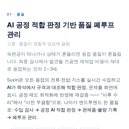
01 · 품질
AI 공정 적합 판정 기반 품질 폐루프
관리
고충 · 품질이 경험과 양심에 달림
숙련공이 떠나거나 상태가 흔들리면 용접 품질이 흔들립
니다. 최종 검사에서 발견될 즈음엔 재작업 비용이 제대
로 용접하는 것의 2~3배.
Suxin은 모든 용접의 전류·전압·가스를 실시간 수집하고
AI가 즉석에서 규격과 대조해 적합 판정
, 문제를 화면에
표시. 공정·제도 최적화에 반영해 재검증 —— "사후 수
리"에서 "사전 무결함"으로. 나아가 엔드투엔드 린 품질
로:
수입 검사 → 공정 AI 적합 판정 → 완제품·불량 기록
→ 폐루프 관리
.