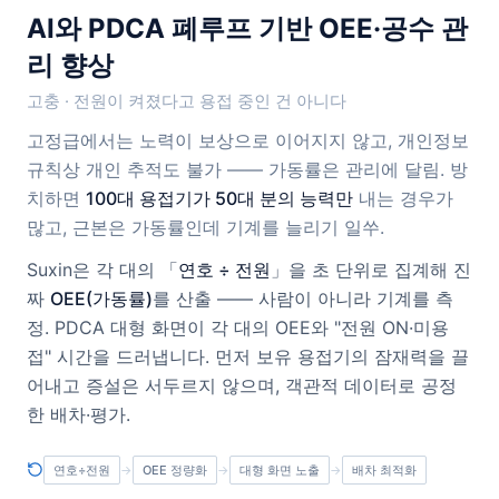
AI와 PDCA 폐루프 기반 OEE·공수 관
리 향상
고충 · 전원이 켜졌다고 용접 중인 건 아니다
고정급에서는 노력이 보상으로 이어지지 않고, 개인정보
규칙상 개인 추적도 불가 —— 가동률은 관리에 달림. 방
치하면
100대 용접기가 50대 분의 능력만
내는 경우가
많고, 근본은 가동률인데 기계를 늘리기 일쑤.
Suxin은 각 대의 「
연호 ÷ 전원
」을 초 단위로 집계해 진
짜
OEE(가동률)
를 산출 —— 사람이 아니라 기계를 측
정. PDCA 대형 화면이 각 대의 OEE와 "전원 ON·미용
접" 시간을 드러냅니다. 먼저 보유 용접기의 잠재력을 끌
어내고 증설은 서두르지 않으며, 객관적 데이터로 공정
한 배차·평가.
연호÷전원
→
OEE 정량화
→
대형 화면 노출
→
배차 최적화