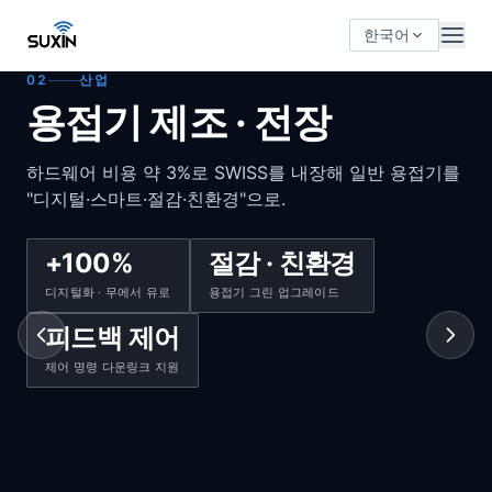
한국어
01
02
03
04
05
06
07
08
09
산업
산업
산업
산업
산업
산업
산업
산업
산업
솔루션 · Suxin IoT
용접기 제조 · 전장
기계
하드웨어 비용 약 3%로 SWISS를 내장해 일반 용접기를
공정 규격 실시간 관리 + 스마트 절감으로 품질 향상·재
"디지털·스마트·절감·친환경"으로.
작업 감소·가스 절감.
100%
100%
100%
용접 전 생애주기
용접 전 생애주기
용접 전 생애주기
+20%
+100%
−20%
100%
¥1
100%
−20%
−20%
¥500만
절감 · 친환경
−20%
용접 전 생애주기
공정 품질 데이터 디지털화
용접 공정 데이터 보존
공정 품질 · 문서 디지털화
추적성
추적성
감사 가능 추적
생산량
디지털화 · 무에서 유로
재작업률
5000 용접점 AI 전수검사
대당 가스 절감
공정 품질 데이터 디지털화
가스 비용
가스 비용
연 500만 대 · 절감만으로
용접기 그린 업그레이드
부품 가스 비용
추적 가능
−10%
−10%
−10%
용접 전 생애주기
피드백 제어
−20%
재작업률
재작업률
재작업률
추적 가능
제어 명령 다운링크 지원
가스 낭비