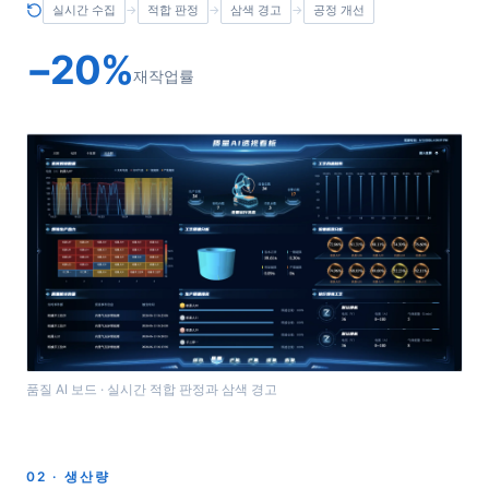
실시간 수집
→
적합 판정
→
삼색 경고
→
공정 개선
−20%
재작업률
품질 AI 보드 · 실시간 적합 판정과 삼색 경고
02 · 생산량