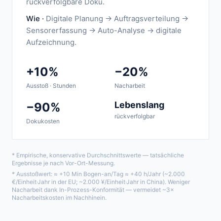
rückverfolgbare Doku.
Wie ·
Digitale Planung → Auftragsverteilung →
Sensorerfassung → Auto-Analyse → digitale
Aufzeichnung.
+10%
−20%
Ausstoß · Stunden
Nacharbeit
Lebenslang
−90%
rückverfolgbar
Dokukosten
* Empirische, konservative Durchschnittswerte — tatsächliche
Ergebnisse je nach Vor-Ort-Messung.
* Ausstoßwert: ≈ +10 Min Bogen-an/Tag ≈ +40 h/Jahr (~2.000
€/Einheit·Jahr in der EU; ~2.000 ¥/Einheit·Jahr in China). Weniger
Nacharbeit dank In-Prozess-Konformität — vermeidet ~3×
Nacharbeitskosten im Nachhinein.