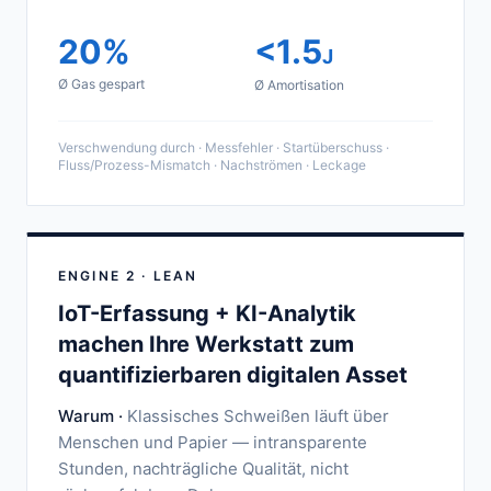
20%
<1.5
J
Ø Gas gespart
Ø Amortisation
Verschwendung durch · Messfehler · Startüberschuss ·
Fluss/Prozess-Mismatch · Nachströmen · Leckage
ENGINE 2 · LEAN
IoT-Erfassung + KI-Analytik
machen Ihre Werkstatt zum
quantifizierbaren digitalen Asset
Warum ·
Klassisches Schweißen läuft über
Menschen und Papier — intransparente
Stunden, nachträgliche Qualität, nicht