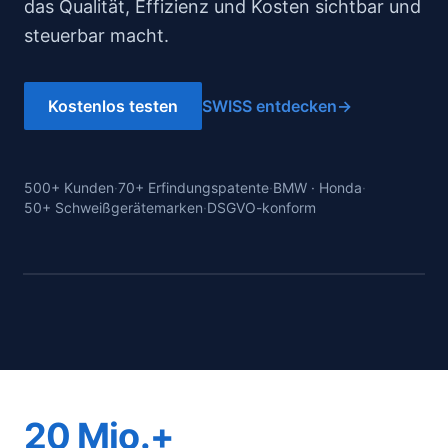
das Qualität, Effizienz und Kosten sichtbar und
steuerbar macht.
Kostenlos testen
SWISS entdecken
→
500+ Kunden
·
70+ Erfindungspatente
·
BMW · Honda
·
50+ Schweißgerätemarken
·
DSGVO-konform
Entscheidungs-
Dashboard ·
echt
20 Mio.+